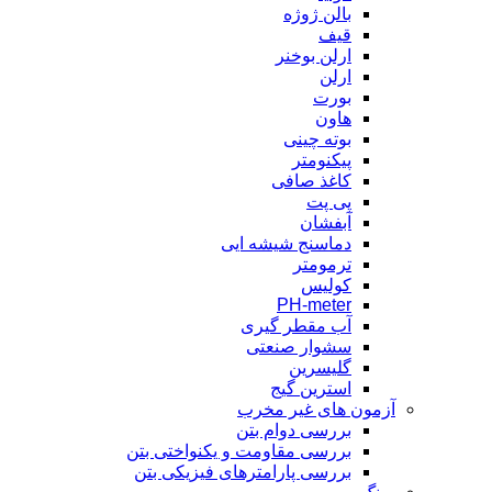
بالن ژوژه
قیف
ارلن بوخنر
ارلن
بورت
هاون
بوته چینی
پیکنومتر
کاغذ صافی
پی پت
آبفشان
دماسنج شیشه ایی
ترمومتر
کولیس
PH-meter
آب مقطر گیری
سشوار صنعتی
گليسرين
استرین گیج
آزمون های غیر مخرب
بررسی دوام بتن
بررسی مقاومت و یکنواختی بتن
بررسی پارامترهای فیزیکی بتن