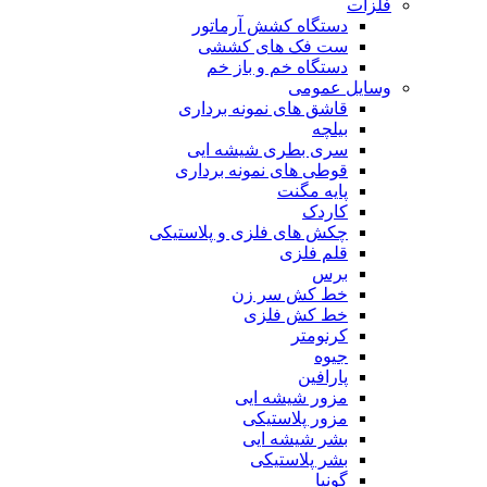
فلزات
دستگاه کشش آرماتور
ست فک های کششی
دستگاه خم و باز خم
وسایل عمومی
قاشق های نمونه برداری
بيلچه
سری بطری شیشه ایی
قوطی های نمونه برداری
پایه مگنت
کاردک
چکش های فلزی و پلاستیکی
قلم فلزی
برس
خط کش سر زن
خط کش فلزی
کرنومتر
جیوه
پارافین
مزور شیشه ایی
مزور پلاستیکی
بشر شیشه ایی
بشر پلاستیکی
گونیا