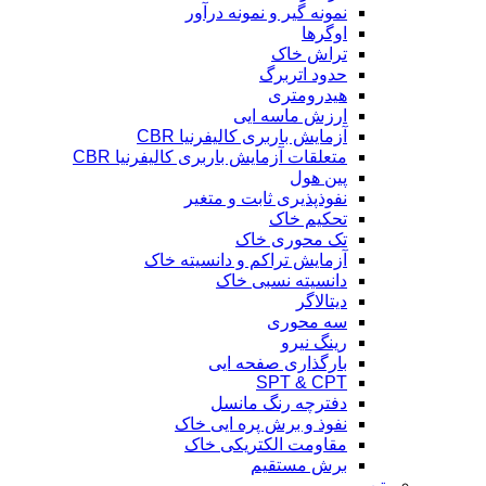
نمونه گیر و نمونه درآور
اوگرها
تراش خاک
حدود اتربرگ
هیدرومتری
ارزش ماسه ایی
آزمایش باربری کالیفرنیا CBR
متعلقات آزمایش باربری کالیفرنیا CBR
پین هول
نفوذپذیری ثابت و متغیر
تحکیم خاک
تک محوری خاک
آزمایش تراکم و دانسیته خاک
دانسیته نسبی خاک
دیتالاگر
سه محوری
رینگ نیرو
بارگذاری صفحه ایی
SPT & CPT
دفترچه رنگ مانسل
نفوذ و برش پره ایی خاک
مقاومت الکتریکی خاک
برش مستقیم
بتن