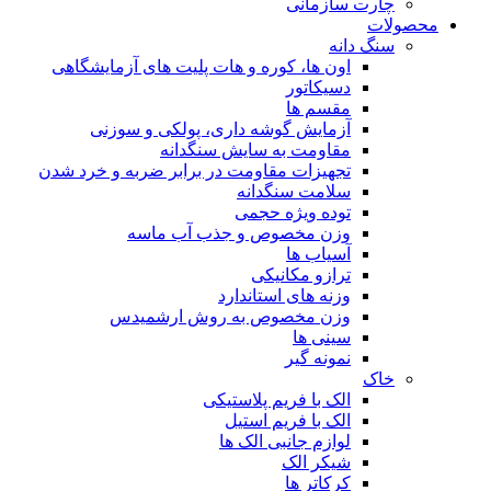
چارت سازمانی
محصولات
سنگ دانه
اون ها، کوره و هات پلیت های آزمایشگاهی
دسیکاتور
مقسم ها
آزمایش گوشه داری، پولکی و سوزنی
مقاومت به سایش سنگدانه
تجهیزات مقاومت در برابر ضربه و خرد شدن
سلامت سنگدانه
توده ویژه حجمی
وزن مخصوص و جذب آب ماسه
آسیاب ها
ترازو مکانیکی
وزنه های استاندارد
وزن مخصوص به روش ارشمیدس
سینی ها
نمونه گیر
خاک
الک با فریم پلاستیکی
الک با فریم استیل
لوازم جانبی الک ها
شیکر الک
کرکاتر ها