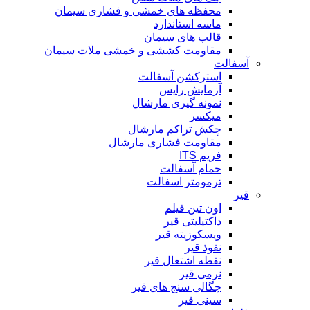
محفظه های خمشی و فشاری سیمان
ماسه استاندارد
قالب های سیمان
مقاومت کششی و خمشی ملات سیمان
آسفالت
استرکشن آسفالت
آزمایش رایس
نمونه گیری مارشال
میکسر
چکش تراکم مارشال
مقاومت فشاری مارشال
فریم ITS
حمام آسفالت
ترمومتر اسفالت
قیر
اون تین فیلم
داکتیلیتی قیر
ویسکوزیته قیر
نفوذ قیر
نقطه اشتعال قیر
نرمی قیر
چگالی سنج های قیر
سینی قیر