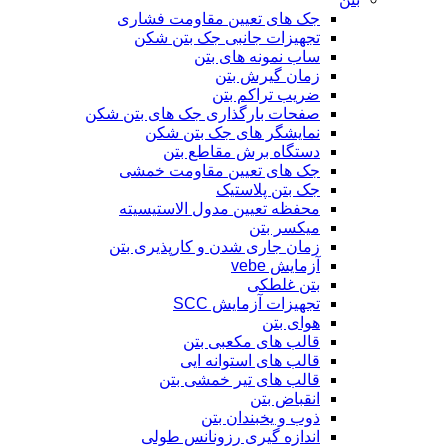
جک های تعیین مقاومت فشاری
تجهیزات جانبی جک بتن شکن
ساب نمونه های بتن
زمان گیرش بتن
ضریب تراکم بتن
صفحات بارگذاری جک های بتن شکن
نمایشگر های جک بتن شکن
دستگاه برش مقاطع بتن
جک های تعیین مقاومت خمشی
جک بتن پلاستیک
محفظه تعیین مدول الاستیسیته
میکسر بتن
زمان جاری شدن و کارپذیری بتن
آزمایش vebe
بتن غلطکی
تجهیزات آزمایش SCC
هوای بتن
قالب های مکعبی بتن
قالب های استوانه ایی
قالب های تیر خمشی بتن
انقباض بتن
ذوب و یخبندان بتن
اندازه گیری رزونانس طولی