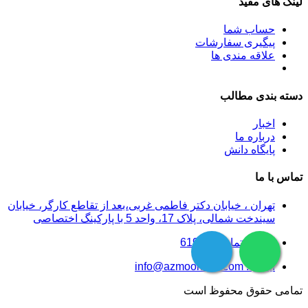
لینک های مفید
حساب شما
پیگیری سفارشات
علاقه مندی ها
دسته بندی مطالب
اخبار
درباره ما
پایگاه دانش
تماس با ما
تهران ، خیابان دکتر فاطمی غربی،بعد از تقاطع کارگر، خیابان
سیندخت شمالی، پلاک 17، واحد 5 با پارکینگ اختصاصی
شماره تماس :61907
ایمیل : info@azmoontest.com
تمامی حقوق محفوظ است