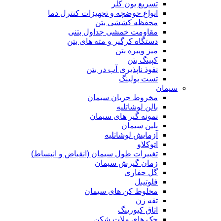
تسریع یون کلر
انواع حوضچه و تجهیزات کنترل دما
محفظه کششی بتن
مقاومت خمشی جداول بتنی
دستگاه کرگیر و مته های بتن
میز ویبره بتن
کپینگ بتن
نفوذ ناپذیری آب در بتن
تست بولینگ
سیمان
مخروط جریان سیمان
بالن لوشاتلیه
نمونه گیر های سیمان
بلین سیمان
آزمایش لوشاتلیه
اتوکلاو
تغییرات طول سیمان (انقباض و انبساط)
زمان گیرش سیمان
گل حفاری
فلوتیبل
مخلوط کن های سیمان
تقه زن
اتاق کیورینگ
جک های ملات شکن